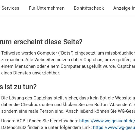
 Services
Für Unternehmen
Bonitätscheck
Anzeige i
te
um erscheint diese Seite?
stätigen
Teilweise werden Computer ("Bots") eingesetzt, um missbräuchlic
,
zu machen. Alle Webseiten nutzen daher Captchas, um zu prüfen, o
einem Menschen oder einem Computer ausgefüllt wurde. Captchas 
ss
eines Dienstes unverzichtbar.
e
 ist zu tun?
n
Die Lösung des Captchas stellt sicher, dass kein Bot die Website au
nsch
daher die Checkbox unten und klicken Sie den Button "Absenden". 
sondern eine reale Person sind. Anschließend können Sie WG-Gesuc
nd
Unsere AGB können Sie hier einsehen:
https://www.wg-gesucht.de
Datenschutz finden Sie unter folgendem Link:
https://www.wg-gesu