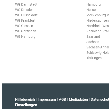
WG Darmstadt
Hamburg
WG Dresden
Hessen
WG Düsseldorf
Mecklenburg-
WG Frankfurt
Niedersachsen
WG Giessen
Nordrhein-Wes
WG Göttingen
Rheinland-Pfal
WG Hamburg
Saarland
Sachsen
Sachsen-Anhal
Schleswig-Hols
Thüringen
Hilfebereich
|
Impressum
|
AGB
|
Mediadaten
|
Datenschut
Einstellungen