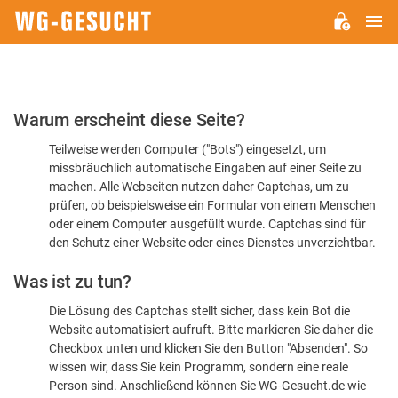
H
WG-
GESUCHT.DE
Bitte
Warum erscheint diese Seite?
bestätigen
Teilweise werden Computer ("Bots") eingesetzt, um
Sie,
missbräuchlich automatische Eingaben auf einer Seite zu
dass
machen. Alle Webseiten nutzen daher Captchas, um zu
Sie
prüfen, ob beispielsweise ein Formular von einem Menschen
oder einem Computer ausgefüllt wurde. Captchas sind für
ein
den Schutz einer Website oder eines Dienstes unverzichtbar.
Mensch
Was ist zu tun?
sind
Die Lösung des Captchas stellt sicher, dass kein Bot die
Website automatisiert aufruft. Bitte markieren Sie daher die
Checkbox unten und klicken Sie den Button "Absenden". So
wissen wir, dass Sie kein Programm, sondern eine reale
Person sind. Anschließend können Sie WG-Gesucht.de wie