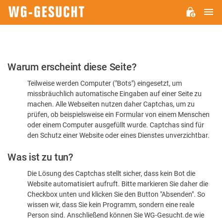
H
WG-
GESUCHT.DE
Bitte
Warum erscheint diese Seite?
bestätigen
Teilweise werden Computer ("Bots") eingesetzt, um
Sie,
missbräuchlich automatische Eingaben auf einer Seite zu
dass
machen. Alle Webseiten nutzen daher Captchas, um zu
Sie
prüfen, ob beispielsweise ein Formular von einem Menschen
oder einem Computer ausgefüllt wurde. Captchas sind für
ein
den Schutz einer Website oder eines Dienstes unverzichtbar.
Mensch
Was ist zu tun?
sind
Die Lösung des Captchas stellt sicher, dass kein Bot die
Website automatisiert aufruft. Bitte markieren Sie daher die
Checkbox unten und klicken Sie den Button "Absenden". So
wissen wir, dass Sie kein Programm, sondern eine reale
Person sind. Anschließend können Sie WG-Gesucht.de wie