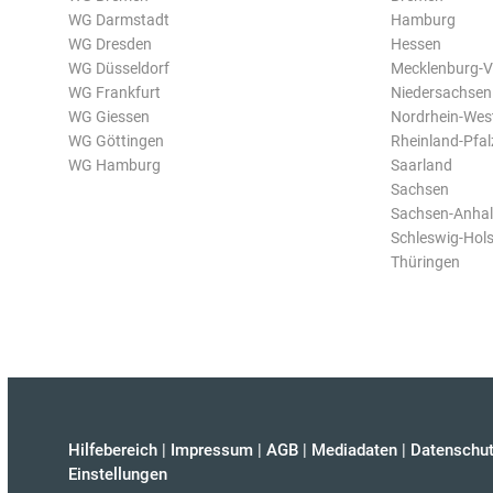
WG Darmstadt
Hamburg
WG Dresden
Hessen
WG Düsseldorf
Mecklenburg-
WG Frankfurt
Niedersachsen
WG Giessen
Nordrhein-Wes
WG Göttingen
Rheinland-Pfal
WG Hamburg
Saarland
Sachsen
Sachsen-Anhal
Schleswig-Hols
Thüringen
Hilfebereich
|
Impressum
|
AGB
|
Mediadaten
|
Datenschut
Einstellungen