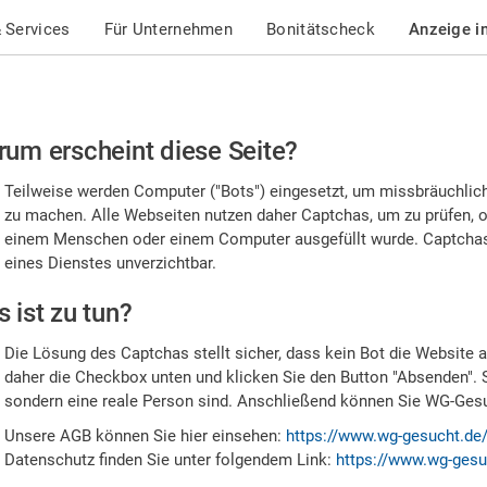
 Services
Für Unternehmen
Bonitätscheck
Anzeige i
te
um erscheint diese Seite?
stätigen
Teilweise werden Computer ("Bots") eingesetzt, um missbräuchlic
,
zu machen. Alle Webseiten nutzen daher Captchas, um zu prüfen, o
einem Menschen oder einem Computer ausgefüllt wurde. Captchas 
ss
eines Dienstes unverzichtbar.
e
 ist zu tun?
n
Die Lösung des Captchas stellt sicher, dass kein Bot die Website au
nsch
daher die Checkbox unten und klicken Sie den Button "Absenden". 
sondern eine reale Person sind. Anschließend können Sie WG-Gesuc
nd
Unsere AGB können Sie hier einsehen:
https://www.wg-gesucht.de
Datenschutz finden Sie unter folgendem Link:
https://www.wg-gesu