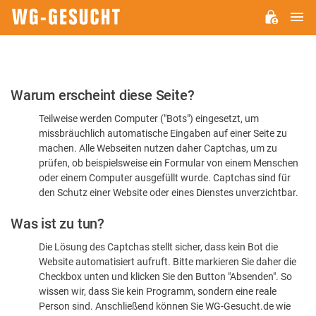
H
WG-
GESUCHT.DE
Bitte
Warum erscheint diese Seite?
bestätigen
Teilweise werden Computer ("Bots") eingesetzt, um
Sie,
missbräuchlich automatische Eingaben auf einer Seite zu
dass
machen. Alle Webseiten nutzen daher Captchas, um zu
Sie
prüfen, ob beispielsweise ein Formular von einem Menschen
oder einem Computer ausgefüllt wurde. Captchas sind für
ein
den Schutz einer Website oder eines Dienstes unverzichtbar.
Mensch
Was ist zu tun?
sind
Die Lösung des Captchas stellt sicher, dass kein Bot die
Website automatisiert aufruft. Bitte markieren Sie daher die
Checkbox unten und klicken Sie den Button "Absenden". So
wissen wir, dass Sie kein Programm, sondern eine reale
Person sind. Anschließend können Sie WG-Gesucht.de wie