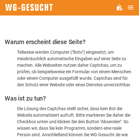
H
WG-
GESUCHT.DE
Bitte
Warum erscheint diese Seite?
bestätigen
Teilweise werden Computer ("Bots") eingesetzt, um
Sie,
missbräuchlich automatische Eingaben auf einer Seite zu
dass
machen. Alle Webseiten nutzen daher Captchas, um zu
Sie
prüfen, ob beispielsweise ein Formular von einem Menschen
oder einem Computer ausgefüllt wurde. Captchas sind für
ein
den Schutz einer Website oder eines Dienstes unverzichtbar.
Mensch
Was ist zu tun?
sind
Die Lösung des Captchas stellt sicher, dass kein Bot die
Website automatisiert aufruft. Bitte markieren Sie daher die
Checkbox unten und klicken Sie den Button "Absenden". So
wissen wir, dass Sie kein Programm, sondern eine reale
Person sind. Anschließend können Sie WG-Gesucht.de wie