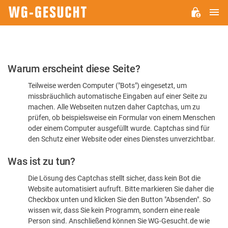
H
WG-
GESUCHT.DE
Bitte
Warum erscheint diese Seite?
bestätigen
Teilweise werden Computer ("Bots") eingesetzt, um
Sie,
missbräuchlich automatische Eingaben auf einer Seite zu
dass
machen. Alle Webseiten nutzen daher Captchas, um zu
Sie
prüfen, ob beispielsweise ein Formular von einem Menschen
oder einem Computer ausgefüllt wurde. Captchas sind für
ein
den Schutz einer Website oder eines Dienstes unverzichtbar.
Mensch
Was ist zu tun?
sind
Die Lösung des Captchas stellt sicher, dass kein Bot die
Website automatisiert aufruft. Bitte markieren Sie daher die
Checkbox unten und klicken Sie den Button "Absenden". So
wissen wir, dass Sie kein Programm, sondern eine reale
Person sind. Anschließend können Sie WG-Gesucht.de wie