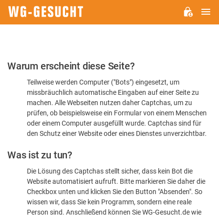
H
WG-
GESUCHT.DE
Bitte
Warum erscheint diese Seite?
bestätigen
Teilweise werden Computer ("Bots") eingesetzt, um
Sie,
missbräuchlich automatische Eingaben auf einer Seite zu
dass
machen. Alle Webseiten nutzen daher Captchas, um zu
Sie
prüfen, ob beispielsweise ein Formular von einem Menschen
oder einem Computer ausgefüllt wurde. Captchas sind für
ein
den Schutz einer Website oder eines Dienstes unverzichtbar.
Mensch
Was ist zu tun?
sind
Die Lösung des Captchas stellt sicher, dass kein Bot die
Website automatisiert aufruft. Bitte markieren Sie daher die
Checkbox unten und klicken Sie den Button "Absenden". So
wissen wir, dass Sie kein Programm, sondern eine reale
Person sind. Anschließend können Sie WG-Gesucht.de wie