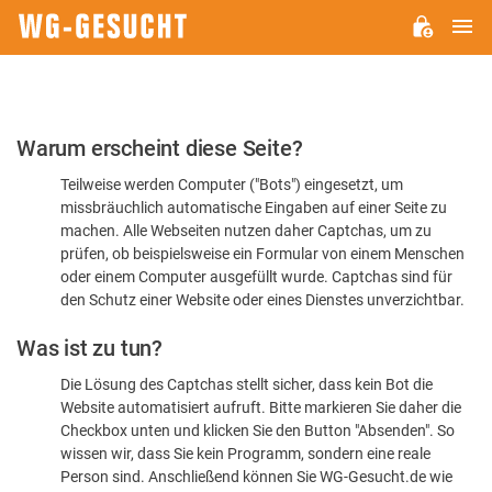
H
WG-
GESUCHT.DE
Bitte
Warum erscheint diese Seite?
bestätigen
Teilweise werden Computer ("Bots") eingesetzt, um
Sie,
missbräuchlich automatische Eingaben auf einer Seite zu
dass
machen. Alle Webseiten nutzen daher Captchas, um zu
Sie
prüfen, ob beispielsweise ein Formular von einem Menschen
oder einem Computer ausgefüllt wurde. Captchas sind für
ein
den Schutz einer Website oder eines Dienstes unverzichtbar.
Mensch
Was ist zu tun?
sind
Die Lösung des Captchas stellt sicher, dass kein Bot die
Website automatisiert aufruft. Bitte markieren Sie daher die
Checkbox unten und klicken Sie den Button "Absenden". So
wissen wir, dass Sie kein Programm, sondern eine reale
Person sind. Anschließend können Sie WG-Gesucht.de wie