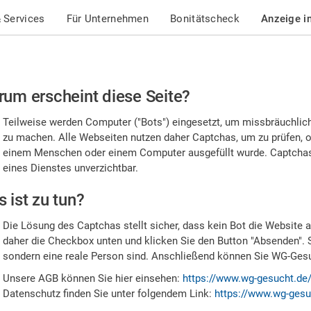
 Services
Für Unternehmen
Bonitätscheck
Anzeige i
te
um erscheint diese Seite?
stätigen
Teilweise werden Computer ("Bots") eingesetzt, um missbräuchlic
,
zu machen. Alle Webseiten nutzen daher Captchas, um zu prüfen, o
einem Menschen oder einem Computer ausgefüllt wurde. Captchas 
ss
eines Dienstes unverzichtbar.
e
 ist zu tun?
n
Die Lösung des Captchas stellt sicher, dass kein Bot die Website au
nsch
daher die Checkbox unten und klicken Sie den Button "Absenden". 
sondern eine reale Person sind. Anschließend können Sie WG-Gesuc
nd
Unsere AGB können Sie hier einsehen:
https://www.wg-gesucht.de
Datenschutz finden Sie unter folgendem Link:
https://www.wg-gesu