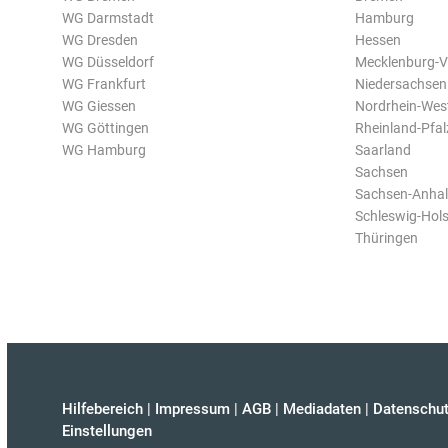
WG Darmstadt
Hamburg
WG Dresden
Hessen
WG Düsseldorf
Mecklenburg-
WG Frankfurt
Niedersachsen
WG Giessen
Nordrhein-Wes
WG Göttingen
Rheinland-Pfal
WG Hamburg
Saarland
Sachsen
Sachsen-Anhal
Schleswig-Hols
Thüringen
Hilfebereich
|
Impressum
|
AGB
|
Mediadaten
|
Datenschut
Einstellungen