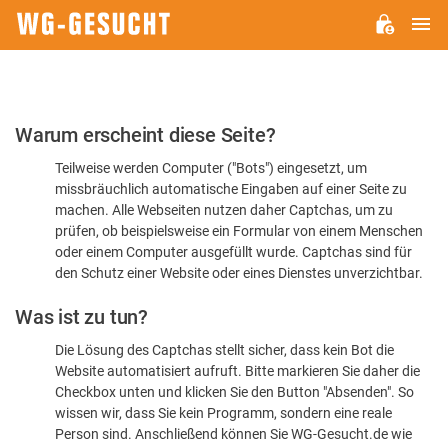
H
WG-
GESUCHT.DE
Bitte
Warum erscheint diese Seite?
bestätigen
Teilweise werden Computer ("Bots") eingesetzt, um
Sie,
missbräuchlich automatische Eingaben auf einer Seite zu
dass
machen. Alle Webseiten nutzen daher Captchas, um zu
Sie
prüfen, ob beispielsweise ein Formular von einem Menschen
oder einem Computer ausgefüllt wurde. Captchas sind für
ein
den Schutz einer Website oder eines Dienstes unverzichtbar.
Mensch
Was ist zu tun?
sind
Die Lösung des Captchas stellt sicher, dass kein Bot die
Website automatisiert aufruft. Bitte markieren Sie daher die
Checkbox unten und klicken Sie den Button "Absenden". So
wissen wir, dass Sie kein Programm, sondern eine reale
Person sind. Anschließend können Sie WG-Gesucht.de wie