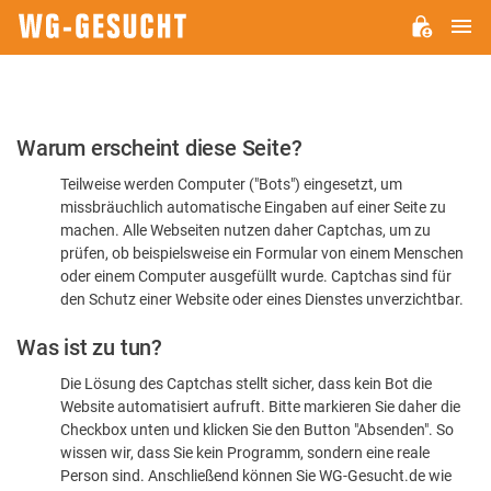
H
WG-
GESUCHT.DE
Bitte
Warum erscheint diese Seite?
bestätigen
Teilweise werden Computer ("Bots") eingesetzt, um
Sie,
missbräuchlich automatische Eingaben auf einer Seite zu
dass
machen. Alle Webseiten nutzen daher Captchas, um zu
Sie
prüfen, ob beispielsweise ein Formular von einem Menschen
oder einem Computer ausgefüllt wurde. Captchas sind für
ein
den Schutz einer Website oder eines Dienstes unverzichtbar.
Mensch
Was ist zu tun?
sind
Die Lösung des Captchas stellt sicher, dass kein Bot die
Website automatisiert aufruft. Bitte markieren Sie daher die
Checkbox unten und klicken Sie den Button "Absenden". So
wissen wir, dass Sie kein Programm, sondern eine reale
Person sind. Anschließend können Sie WG-Gesucht.de wie