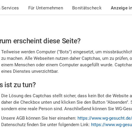
 Services
Für Unternehmen
Bonitätscheck
Anzeige i
te
um erscheint diese Seite?
stätigen
Teilweise werden Computer ("Bots") eingesetzt, um missbräuchlic
,
zu machen. Alle Webseiten nutzen daher Captchas, um zu prüfen, o
einem Menschen oder einem Computer ausgefüllt wurde. Captchas 
ss
eines Dienstes unverzichtbar.
e
 ist zu tun?
n
Die Lösung des Captchas stellt sicher, dass kein Bot die Website au
nsch
daher die Checkbox unten und klicken Sie den Button "Absenden". 
sondern eine reale Person sind. Anschließend können Sie WG-Gesuc
nd
Unsere AGB können Sie hier einsehen:
https://www.wg-gesucht.de
Datenschutz finden Sie unter folgendem Link:
https://www.wg-gesu