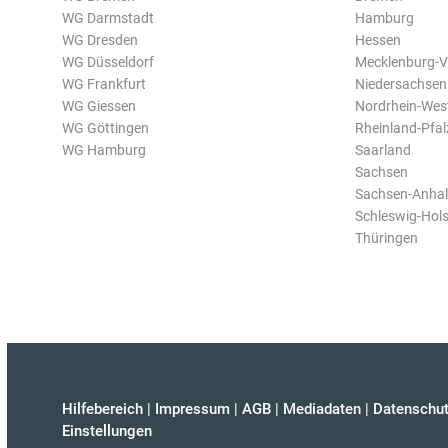
WG Darmstadt
Hamburg
WG Dresden
Hessen
WG Düsseldorf
Mecklenburg-
WG Frankfurt
Niedersachsen
WG Giessen
Nordrhein-Wes
WG Göttingen
Rheinland-Pfal
WG Hamburg
Saarland
Sachsen
Sachsen-Anhal
Schleswig-Hols
Thüringen
Hilfebereich
|
Impressum
|
AGB
|
Mediadaten
|
Datenschut
Einstellungen