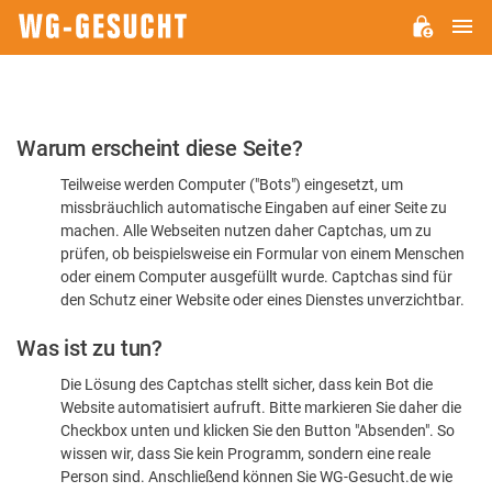
H
WG-
GESUCHT.DE
Bitte
Warum erscheint diese Seite?
bestätigen
Teilweise werden Computer ("Bots") eingesetzt, um
Sie,
missbräuchlich automatische Eingaben auf einer Seite zu
dass
machen. Alle Webseiten nutzen daher Captchas, um zu
Sie
prüfen, ob beispielsweise ein Formular von einem Menschen
oder einem Computer ausgefüllt wurde. Captchas sind für
ein
den Schutz einer Website oder eines Dienstes unverzichtbar.
Mensch
Was ist zu tun?
sind
Die Lösung des Captchas stellt sicher, dass kein Bot die
Website automatisiert aufruft. Bitte markieren Sie daher die
Checkbox unten und klicken Sie den Button "Absenden". So
wissen wir, dass Sie kein Programm, sondern eine reale
Person sind. Anschließend können Sie WG-Gesucht.de wie