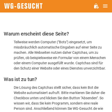
H
WG-
GESUCHT.DE
Bitte
Warum erscheint diese Seite?
bestätigen
Teilweise werden Computer ("Bots") eingesetzt, um
Sie,
missbräuchlich automatische Eingaben auf einer Seite zu
dass
machen. Alle Webseiten nutzen daher Captchas, um zu
Sie
prüfen, ob beispielsweise ein Formular von einem Menschen
oder einem Computer ausgefüllt wurde. Captchas sind für
ein
den Schutz einer Website oder eines Dienstes unverzichtbar.
Mensch
Was ist zu tun?
sind
Die Lösung des Captchas stellt sicher, dass kein Bot die
Website automatisiert aufruft. Bitte markieren Sie daher die
Checkbox unten und klicken Sie den Button "Absenden". So
wissen wir, dass Sie kein Programm, sondern eine reale
Person sind. Anschließend können Sie WG-Gesucht.de wie