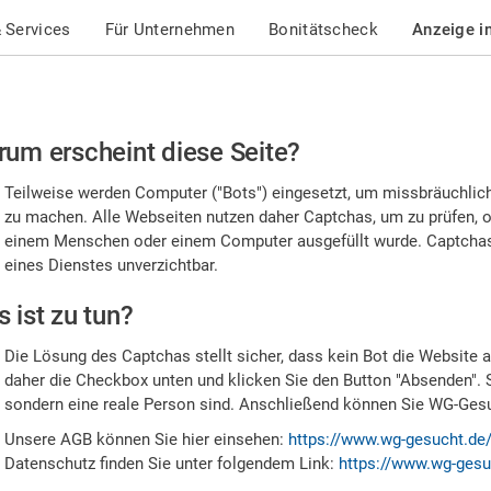
 Services
Für Unternehmen
Bonitätscheck
Anzeige i
te
um erscheint diese Seite?
stätigen
Teilweise werden Computer ("Bots") eingesetzt, um missbräuchlic
,
zu machen. Alle Webseiten nutzen daher Captchas, um zu prüfen, o
einem Menschen oder einem Computer ausgefüllt wurde. Captchas 
ss
eines Dienstes unverzichtbar.
e
 ist zu tun?
n
Die Lösung des Captchas stellt sicher, dass kein Bot die Website au
nsch
daher die Checkbox unten und klicken Sie den Button "Absenden". 
sondern eine reale Person sind. Anschließend können Sie WG-Gesuc
nd
Unsere AGB können Sie hier einsehen:
https://www.wg-gesucht.de
Datenschutz finden Sie unter folgendem Link:
https://www.wg-gesu