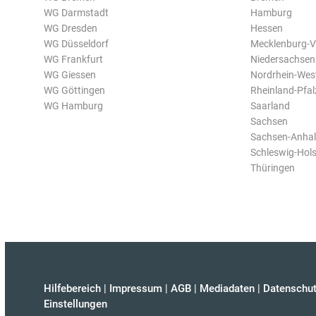
WG Darmstadt
Hamburg
WG Dresden
Hessen
WG Düsseldorf
Mecklenburg-
WG Frankfurt
Niedersachsen
WG Giessen
Nordrhein-Wes
WG Göttingen
Rheinland-Pfal
WG Hamburg
Saarland
Sachsen
Sachsen-Anhal
Schleswig-Hols
Thüringen
Hilfebereich
|
Impressum
|
AGB
|
Mediadaten
|
Datenschut
Einstellungen