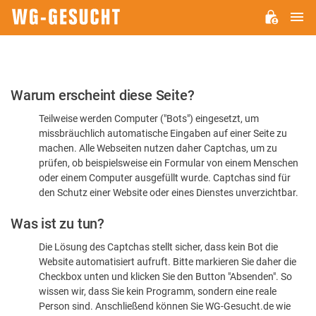
H
WG-
GESUCHT.DE
Bitte
Warum erscheint diese Seite?
bestätigen
Teilweise werden Computer ("Bots") eingesetzt, um
Sie,
missbräuchlich automatische Eingaben auf einer Seite zu
dass
machen. Alle Webseiten nutzen daher Captchas, um zu
Sie
prüfen, ob beispielsweise ein Formular von einem Menschen
oder einem Computer ausgefüllt wurde. Captchas sind für
ein
den Schutz einer Website oder eines Dienstes unverzichtbar.
Mensch
Was ist zu tun?
sind
Die Lösung des Captchas stellt sicher, dass kein Bot die
Website automatisiert aufruft. Bitte markieren Sie daher die
Checkbox unten und klicken Sie den Button "Absenden". So
wissen wir, dass Sie kein Programm, sondern eine reale
Person sind. Anschließend können Sie WG-Gesucht.de wie