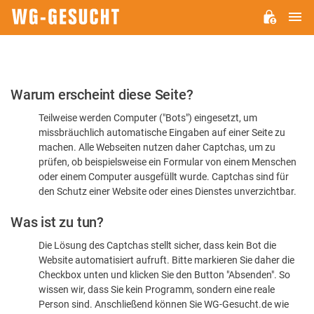
H
WG-
GESUCHT.DE
Bitte
Warum erscheint diese Seite?
bestätigen
Teilweise werden Computer ("Bots") eingesetzt, um
Sie,
missbräuchlich automatische Eingaben auf einer Seite zu
dass
machen. Alle Webseiten nutzen daher Captchas, um zu
Sie
prüfen, ob beispielsweise ein Formular von einem Menschen
oder einem Computer ausgefüllt wurde. Captchas sind für
ein
den Schutz einer Website oder eines Dienstes unverzichtbar.
Mensch
Was ist zu tun?
sind
Die Lösung des Captchas stellt sicher, dass kein Bot die
Website automatisiert aufruft. Bitte markieren Sie daher die
Checkbox unten und klicken Sie den Button "Absenden". So
wissen wir, dass Sie kein Programm, sondern eine reale
Person sind. Anschließend können Sie WG-Gesucht.de wie