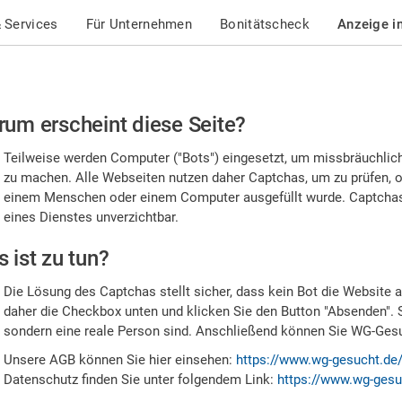
 Services
Für Unternehmen
Bonitätscheck
Anzeige i
te
um erscheint diese Seite?
stätigen
Teilweise werden Computer ("Bots") eingesetzt, um missbräuchlic
,
zu machen. Alle Webseiten nutzen daher Captchas, um zu prüfen, o
einem Menschen oder einem Computer ausgefüllt wurde. Captchas 
ss
eines Dienstes unverzichtbar.
e
 ist zu tun?
n
Die Lösung des Captchas stellt sicher, dass kein Bot die Website au
nsch
daher die Checkbox unten und klicken Sie den Button "Absenden". 
sondern eine reale Person sind. Anschließend können Sie WG-Gesuc
nd
Unsere AGB können Sie hier einsehen:
https://www.wg-gesucht.de
Datenschutz finden Sie unter folgendem Link:
https://www.wg-gesu