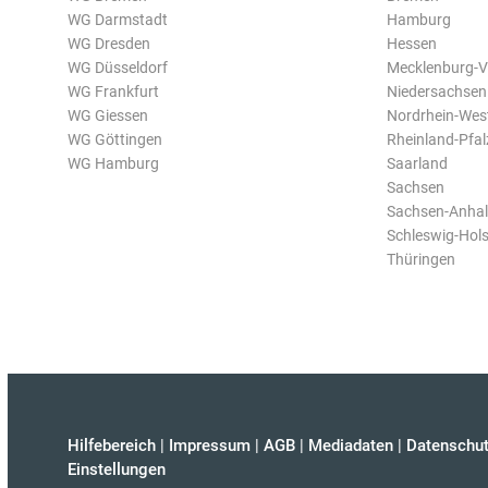
WG Darmstadt
Hamburg
WG Dresden
Hessen
WG Düsseldorf
Mecklenburg-
WG Frankfurt
Niedersachsen
WG Giessen
Nordrhein-Wes
WG Göttingen
Rheinland-Pfal
WG Hamburg
Saarland
Sachsen
Sachsen-Anhal
Schleswig-Hols
Thüringen
Hilfebereich
|
Impressum
|
AGB
|
Mediadaten
|
Datenschut
Einstellungen