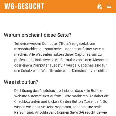
H
WG-
GESUCHT.DE
Bitte
Warum erscheint diese Seite?
bestätigen
Teilweise werden Computer ("Bots") eingesetzt, um
Sie,
missbräuchlich automatische Eingaben auf einer Seite zu
dass
machen. Alle Webseiten nutzen daher Captchas, um zu
Sie
prüfen, ob beispielsweise ein Formular von einem Menschen
oder einem Computer ausgefüllt wurde. Captchas sind für
ein
den Schutz einer Website oder eines Dienstes unverzichtbar.
Mensch
Was ist zu tun?
sind
Die Lösung des Captchas stellt sicher, dass kein Bot die
Website automatisiert aufruft. Bitte markieren Sie daher die
Checkbox unten und klicken Sie den Button "Absenden". So
wissen wir, dass Sie kein Programm, sondern eine reale
Person sind. Anschließend können Sie WG-Gesucht.de wie