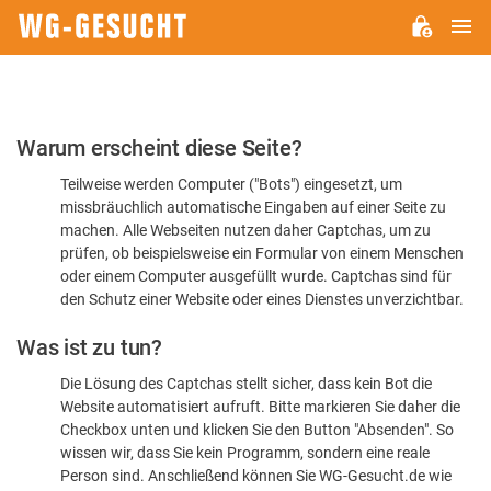
H
WG-
GESUCHT.DE
Bitte
Warum erscheint diese Seite?
bestätigen
Teilweise werden Computer ("Bots") eingesetzt, um
Sie,
missbräuchlich automatische Eingaben auf einer Seite zu
dass
machen. Alle Webseiten nutzen daher Captchas, um zu
Sie
prüfen, ob beispielsweise ein Formular von einem Menschen
oder einem Computer ausgefüllt wurde. Captchas sind für
ein
den Schutz einer Website oder eines Dienstes unverzichtbar.
Mensch
Was ist zu tun?
sind
Die Lösung des Captchas stellt sicher, dass kein Bot die
Website automatisiert aufruft. Bitte markieren Sie daher die
Checkbox unten und klicken Sie den Button "Absenden". So
wissen wir, dass Sie kein Programm, sondern eine reale
Person sind. Anschließend können Sie WG-Gesucht.de wie