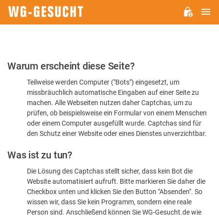
H
WG-
GESUCHT.DE
Bitte
Warum erscheint diese Seite?
bestätigen
Teilweise werden Computer ("Bots") eingesetzt, um
Sie,
missbräuchlich automatische Eingaben auf einer Seite zu
dass
machen. Alle Webseiten nutzen daher Captchas, um zu
Sie
prüfen, ob beispielsweise ein Formular von einem Menschen
oder einem Computer ausgefüllt wurde. Captchas sind für
ein
den Schutz einer Website oder eines Dienstes unverzichtbar.
Mensch
Was ist zu tun?
sind
Die Lösung des Captchas stellt sicher, dass kein Bot die
Website automatisiert aufruft. Bitte markieren Sie daher die
Checkbox unten und klicken Sie den Button "Absenden". So
wissen wir, dass Sie kein Programm, sondern eine reale
Person sind. Anschließend können Sie WG-Gesucht.de wie