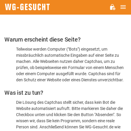
H
WG-
GESUCHT.DE
Bitte
Warum erscheint diese Seite?
bestätigen
Teilweise werden Computer ("Bots") eingesetzt, um
Sie,
missbräuchlich automatische Eingaben auf einer Seite zu
dass
machen. Alle Webseiten nutzen daher Captchas, um zu
Sie
prüfen, ob beispielsweise ein Formular von einem Menschen
oder einem Computer ausgefüllt wurde. Captchas sind für
ein
den Schutz einer Website oder eines Dienstes unverzichtbar.
Mensch
Was ist zu tun?
sind
Die Lösung des Captchas stellt sicher, dass kein Bot die
Website automatisiert aufruft. Bitte markieren Sie daher die
Checkbox unten und klicken Sie den Button "Absenden". So
wissen wir, dass Sie kein Programm, sondern eine reale
Person sind. Anschließend können Sie WG-Gesucht.de wie