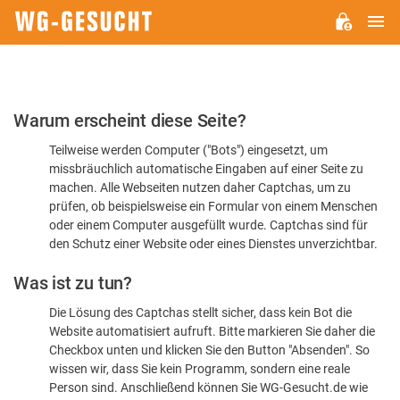
H
WG-
GESUCHT.DE
Bitte
Warum erscheint diese Seite?
bestätigen
Teilweise werden Computer ("Bots") eingesetzt, um
Sie,
missbräuchlich automatische Eingaben auf einer Seite zu
dass
machen. Alle Webseiten nutzen daher Captchas, um zu
Sie
prüfen, ob beispielsweise ein Formular von einem Menschen
oder einem Computer ausgefüllt wurde. Captchas sind für
ein
den Schutz einer Website oder eines Dienstes unverzichtbar.
Mensch
Was ist zu tun?
sind
Die Lösung des Captchas stellt sicher, dass kein Bot die
Website automatisiert aufruft. Bitte markieren Sie daher die
Checkbox unten und klicken Sie den Button "Absenden". So
wissen wir, dass Sie kein Programm, sondern eine reale
Person sind. Anschließend können Sie WG-Gesucht.de wie