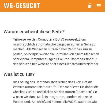
H
WG-
GESUCHT.DE
Bitte
Warum erscheint diese Seite?
bestätigen
Teilweise werden Computer ("Bots") eingesetzt, um
Sie,
missbräuchlich automatische Eingaben auf einer Seite zu
dass
machen. Alle Webseiten nutzen daher Captchas, um zu
Sie
prüfen, ob beispielsweise ein Formular von einem Menschen
oder einem Computer ausgefüllt wurde. Captchas sind für
ein
den Schutz einer Website oder eines Dienstes unverzichtbar.
Mensch
Was ist zu tun?
sind
Die Lösung des Captchas stellt sicher, dass kein Bot die
Website automatisiert aufruft. Bitte markieren Sie daher die
Checkbox unten und klicken Sie den Button "Absenden". So
wissen wir, dass Sie kein Programm, sondern eine reale
Person sind. Anschließend können Sie WG-Gesucht.de wie