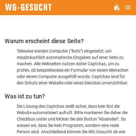
H
WG-
GESUCHT.DE
Bitte
Warum erscheint diese Seite?
bestätigen
Teilweise werden Computer ("Bots") eingesetzt, um
Sie,
missbräuchlich automatische Eingaben auf einer Seite zu
dass
machen. Alle Webseiten nutzen daher Captchas, um zu
Sie
prüfen, ob beispielsweise ein Formular von einem Menschen
oder einem Computer ausgefüllt wurde. Captchas sind für
ein
den Schutz einer Website oder eines Dienstes unverzichtbar.
Mensch
Was ist zu tun?
sind
Die Lösung des Captchas stellt sicher, dass kein Bot die
Website automatisiert aufruft. Bitte markieren Sie daher die
Checkbox unten und klicken Sie den Button "Absenden". So
wissen wir, dass Sie kein Programm, sondern eine reale
Person sind. Anschließend können Sie WG-Gesucht.de wie