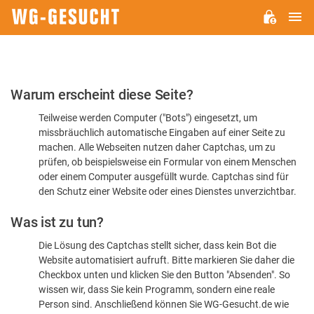
H
WG-
GESUCHT.DE
Bitte
Warum erscheint diese Seite?
bestätigen
Teilweise werden Computer ("Bots") eingesetzt, um
Sie,
missbräuchlich automatische Eingaben auf einer Seite zu
dass
machen. Alle Webseiten nutzen daher Captchas, um zu
Sie
prüfen, ob beispielsweise ein Formular von einem Menschen
oder einem Computer ausgefüllt wurde. Captchas sind für
ein
den Schutz einer Website oder eines Dienstes unverzichtbar.
Mensch
Was ist zu tun?
sind
Die Lösung des Captchas stellt sicher, dass kein Bot die
Website automatisiert aufruft. Bitte markieren Sie daher die
Checkbox unten und klicken Sie den Button "Absenden". So
wissen wir, dass Sie kein Programm, sondern eine reale
Person sind. Anschließend können Sie WG-Gesucht.de wie