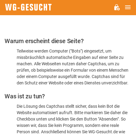
H
WG-
GESUCHT.DE
Bitte
Warum erscheint diese Seite?
bestätigen
Teilweise werden Computer ("Bots") eingesetzt, um
Sie,
missbräuchlich automatische Eingaben auf einer Seite zu
dass
machen. Alle Webseiten nutzen daher Captchas, um zu
Sie
prüfen, ob beispielsweise ein Formular von einem Menschen
oder einem Computer ausgefüllt wurde. Captchas sind für
ein
den Schutz einer Website oder eines Dienstes unverzichtbar.
Mensch
Was ist zu tun?
sind
Die Lösung des Captchas stellt sicher, dass kein Bot die
Website automatisiert aufruft. Bitte markieren Sie daher die
Checkbox unten und klicken Sie den Button "Absenden". So
wissen wir, dass Sie kein Programm, sondern eine reale
Person sind. Anschließend können Sie WG-Gesucht.de wie