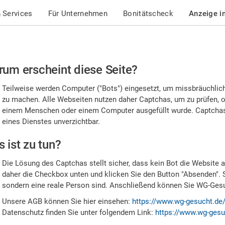
 Services
Für Unternehmen
Bonitätscheck
Anzeige i
te
um erscheint diese Seite?
stätigen
Teilweise werden Computer ("Bots") eingesetzt, um missbräuchlic
,
zu machen. Alle Webseiten nutzen daher Captchas, um zu prüfen, o
einem Menschen oder einem Computer ausgefüllt wurde. Captchas 
ss
eines Dienstes unverzichtbar.
e
 ist zu tun?
n
Die Lösung des Captchas stellt sicher, dass kein Bot die Website au
nsch
daher die Checkbox unten und klicken Sie den Button "Absenden". 
sondern eine reale Person sind. Anschließend können Sie WG-Gesuc
nd
Unsere AGB können Sie hier einsehen:
https://www.wg-gesucht.de
Datenschutz finden Sie unter folgendem Link:
https://www.wg-gesu