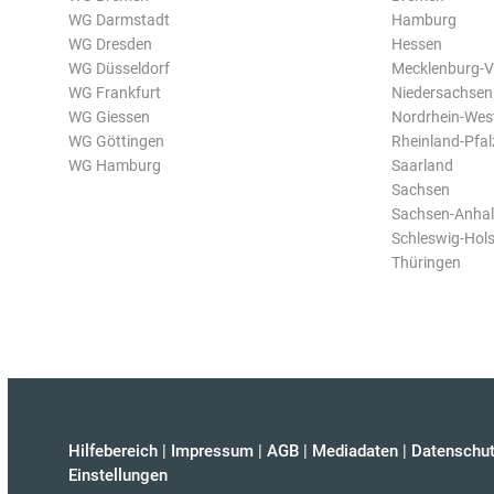
WG Darmstadt
Hamburg
WG Dresden
Hessen
WG Düsseldorf
Mecklenburg-
WG Frankfurt
Niedersachsen
WG Giessen
Nordrhein-Wes
WG Göttingen
Rheinland-Pfal
WG Hamburg
Saarland
Sachsen
Sachsen-Anhal
Schleswig-Hols
Thüringen
Hilfebereich
|
Impressum
|
AGB
|
Mediadaten
|
Datenschut
Einstellungen