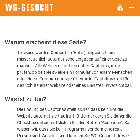
H
WG-
GESUCHT.DE
Bitte
Warum erscheint diese Seite?
bestätigen
Teilweise werden Computer ("Bots") eingesetzt, um
Sie,
missbräuchlich automatische Eingaben auf einer Seite zu
dass
machen. Alle Webseiten nutzen daher Captchas, um zu
Sie
prüfen, ob beispielsweise ein Formular von einem Menschen
oder einem Computer ausgefüllt wurde. Captchas sind für
ein
den Schutz einer Website oder eines Dienstes unverzichtbar.
Mensch
Was ist zu tun?
sind
Die Lösung des Captchas stellt sicher, dass kein Bot die
Website automatisiert aufruft. Bitte markieren Sie daher die
Checkbox unten und klicken Sie den Button "Absenden". So
wissen wir, dass Sie kein Programm, sondern eine reale
Person sind. Anschließend können Sie WG-Gesucht.de wie