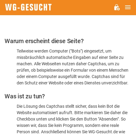
H
WG-
GESUCHT.DE
Bitte
Warum erscheint diese Seite?
bestätigen
Teilweise werden Computer ("Bots") eingesetzt, um
Sie,
missbräuchlich automatische Eingaben auf einer Seite zu
dass
machen. Alle Webseiten nutzen daher Captchas, um zu
Sie
prüfen, ob beispielsweise ein Formular von einem Menschen
oder einem Computer ausgefüllt wurde. Captchas sind für
ein
den Schutz einer Website oder eines Dienstes unverzichtbar.
Mensch
Was ist zu tun?
sind
Die Lösung des Captchas stellt sicher, dass kein Bot die
Website automatisiert aufruft. Bitte markieren Sie daher die
Checkbox unten und klicken Sie den Button "Absenden". So
wissen wir, dass Sie kein Programm, sondern eine reale
Person sind. Anschließend können Sie WG-Gesucht.de wie