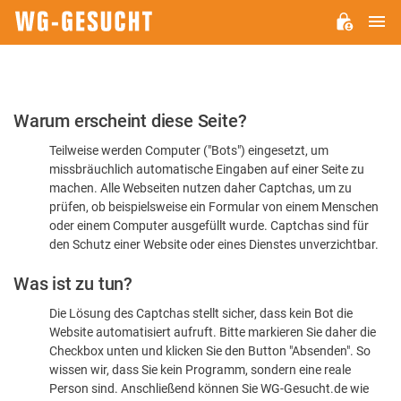
H
WG-
GESUCHT.DE
Bitte
Warum erscheint diese Seite?
bestätigen
Teilweise werden Computer ("Bots") eingesetzt, um
Sie,
missbräuchlich automatische Eingaben auf einer Seite zu
dass
machen. Alle Webseiten nutzen daher Captchas, um zu
Sie
prüfen, ob beispielsweise ein Formular von einem Menschen
oder einem Computer ausgefüllt wurde. Captchas sind für
ein
den Schutz einer Website oder eines Dienstes unverzichtbar.
Mensch
Was ist zu tun?
sind
Die Lösung des Captchas stellt sicher, dass kein Bot die
Website automatisiert aufruft. Bitte markieren Sie daher die
Checkbox unten und klicken Sie den Button "Absenden". So
wissen wir, dass Sie kein Programm, sondern eine reale
Person sind. Anschließend können Sie WG-Gesucht.de wie