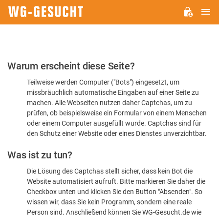
H
WG-
GESUCHT.DE
Bitte
Warum erscheint diese Seite?
bestätigen
Teilweise werden Computer ("Bots") eingesetzt, um
Sie,
missbräuchlich automatische Eingaben auf einer Seite zu
dass
machen. Alle Webseiten nutzen daher Captchas, um zu
Sie
prüfen, ob beispielsweise ein Formular von einem Menschen
oder einem Computer ausgefüllt wurde. Captchas sind für
ein
den Schutz einer Website oder eines Dienstes unverzichtbar.
Mensch
Was ist zu tun?
sind
Die Lösung des Captchas stellt sicher, dass kein Bot die
Website automatisiert aufruft. Bitte markieren Sie daher die
Checkbox unten und klicken Sie den Button "Absenden". So
wissen wir, dass Sie kein Programm, sondern eine reale
Person sind. Anschließend können Sie WG-Gesucht.de wie