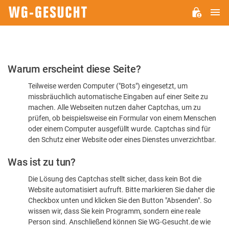
H
WG-
GESUCHT.DE
Bitte
Warum erscheint diese Seite?
bestätigen
Teilweise werden Computer ("Bots") eingesetzt, um
Sie,
missbräuchlich automatische Eingaben auf einer Seite zu
dass
machen. Alle Webseiten nutzen daher Captchas, um zu
Sie
prüfen, ob beispielsweise ein Formular von einem Menschen
oder einem Computer ausgefüllt wurde. Captchas sind für
ein
den Schutz einer Website oder eines Dienstes unverzichtbar.
Mensch
Was ist zu tun?
sind
Die Lösung des Captchas stellt sicher, dass kein Bot die
Website automatisiert aufruft. Bitte markieren Sie daher die
Checkbox unten und klicken Sie den Button "Absenden". So
wissen wir, dass Sie kein Programm, sondern eine reale
Person sind. Anschließend können Sie WG-Gesucht.de wie