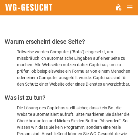
H
WG-
GESUCHT.DE
Bitte
Warum erscheint diese Seite?
bestätigen
Teilweise werden Computer ("Bots") eingesetzt, um
Sie,
missbräuchlich automatische Eingaben auf einer Seite zu
dass
machen. Alle Webseiten nutzen daher Captchas, um zu
Sie
prüfen, ob beispielsweise ein Formular von einem Menschen
oder einem Computer ausgefüllt wurde. Captchas sind für
ein
den Schutz einer Website oder eines Dienstes unverzichtbar.
Mensch
Was ist zu tun?
sind
Die Lösung des Captchas stellt sicher, dass kein Bot die
Website automatisiert aufruft. Bitte markieren Sie daher die
Checkbox unten und klicken Sie den Button "Absenden". So
wissen wir, dass Sie kein Programm, sondern eine reale
Person sind. Anschließend können Sie WG-Gesucht.de wie