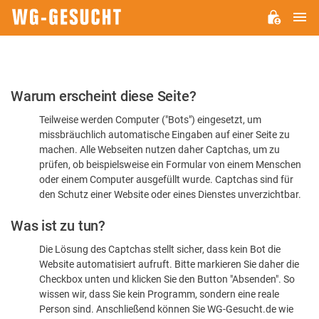
H
WG-
GESUCHT.DE
Bitte
Warum erscheint diese Seite?
bestätigen
Teilweise werden Computer ("Bots") eingesetzt, um
Sie,
missbräuchlich automatische Eingaben auf einer Seite zu
dass
machen. Alle Webseiten nutzen daher Captchas, um zu
Sie
prüfen, ob beispielsweise ein Formular von einem Menschen
oder einem Computer ausgefüllt wurde. Captchas sind für
ein
den Schutz einer Website oder eines Dienstes unverzichtbar.
Mensch
Was ist zu tun?
sind
Die Lösung des Captchas stellt sicher, dass kein Bot die
Website automatisiert aufruft. Bitte markieren Sie daher die
Checkbox unten und klicken Sie den Button "Absenden". So
wissen wir, dass Sie kein Programm, sondern eine reale
Person sind. Anschließend können Sie WG-Gesucht.de wie