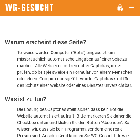
H
WG-
GESUCHT.DE
Bitte
Warum erscheint diese Seite?
bestätigen
Teilweise werden Computer ("Bots") eingesetzt, um
Sie,
missbräuchlich automatische Eingaben auf einer Seite zu
dass
machen. Alle Webseiten nutzen daher Captchas, um zu
Sie
prüfen, ob beispielsweise ein Formular von einem Menschen
oder einem Computer ausgefüllt wurde. Captchas sind für
ein
den Schutz einer Website oder eines Dienstes unverzichtbar.
Mensch
Was ist zu tun?
sind
Die Lösung des Captchas stellt sicher, dass kein Bot die
Website automatisiert aufruft. Bitte markieren Sie daher die
Checkbox unten und klicken Sie den Button "Absenden". So
wissen wir, dass Sie kein Programm, sondern eine reale
Person sind. Anschließend können Sie WG-Gesucht.de wie