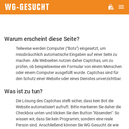
H
WG-
GESUCHT.DE
Bitte
Warum erscheint diese Seite?
bestätigen
Teilweise werden Computer ("Bots") eingesetzt, um
Sie,
missbräuchlich automatische Eingaben auf einer Seite zu
dass
machen. Alle Webseiten nutzen daher Captchas, um zu
Sie
prüfen, ob beispielsweise ein Formular von einem Menschen
oder einem Computer ausgefüllt wurde. Captchas sind für
ein
den Schutz einer Website oder eines Dienstes unverzichtbar.
Mensch
Was ist zu tun?
sind
Die Lösung des Captchas stellt sicher, dass kein Bot die
Website automatisiert aufruft. Bitte markieren Sie daher die
Checkbox unten und klicken Sie den Button "Absenden". So
wissen wir, dass Sie kein Programm, sondern eine reale
Person sind. Anschließend können Sie WG-Gesucht.de wie