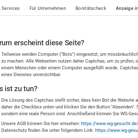
 Services
Für Unternehmen
Bonitätscheck
Anzeige i
te
um erscheint diese Seite?
stätigen
Teilweise werden Computer ("Bots") eingesetzt, um missbräuchlic
,
zu machen. Alle Webseiten nutzen daher Captchas, um zu prüfen, o
einem Menschen oder einem Computer ausgefüllt wurde. Captchas 
ss
eines Dienstes unverzichtbar.
e
 ist zu tun?
n
Die Lösung des Captchas stellt sicher, dass kein Bot die Website au
nsch
daher die Checkbox unten und klicken Sie den Button "Absenden". 
sondern eine reale Person sind. Anschließend können Sie WG-Gesuc
nd
Unsere AGB können Sie hier einsehen:
https://www.wg-gesucht.de
Datenschutz finden Sie unter folgendem Link:
https://www.wg-gesu