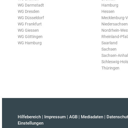
WG Darmstadt
Hamburg
WG Dresden
Hessen
WG Düsseldorf
Mecklenburg-
WG Frankfurt
Niedersachsen
WG Giessen
Nordrhein-Wes
WG Göttingen
Rheinland-Pfal
WG Hamburg
Saarland
Sachsen
Sachsen-Anhal
Schleswig-Hols
Thüringen
Hilfebereich
|
Impressum
|
AGB
|
Mediadaten
|
Datenschut
Einstellungen