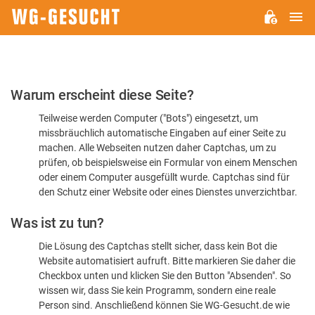
H
WG-
GESUCHT.DE
Bitte
Warum erscheint diese Seite?
bestätigen
Teilweise werden Computer ("Bots") eingesetzt, um
Sie,
missbräuchlich automatische Eingaben auf einer Seite zu
dass
machen. Alle Webseiten nutzen daher Captchas, um zu
Sie
prüfen, ob beispielsweise ein Formular von einem Menschen
oder einem Computer ausgefüllt wurde. Captchas sind für
ein
den Schutz einer Website oder eines Dienstes unverzichtbar.
Mensch
Was ist zu tun?
sind
Die Lösung des Captchas stellt sicher, dass kein Bot die
Website automatisiert aufruft. Bitte markieren Sie daher die
Checkbox unten und klicken Sie den Button "Absenden". So
wissen wir, dass Sie kein Programm, sondern eine reale
Person sind. Anschließend können Sie WG-Gesucht.de wie