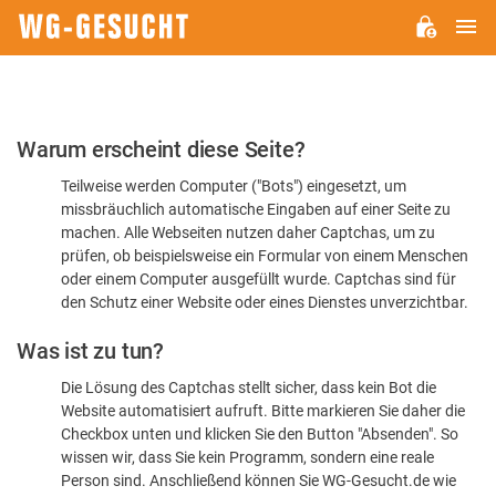
H
WG-
GESUCHT.DE
Bitte
Warum erscheint diese Seite?
bestätigen
Teilweise werden Computer ("Bots") eingesetzt, um
Sie,
missbräuchlich automatische Eingaben auf einer Seite zu
dass
machen. Alle Webseiten nutzen daher Captchas, um zu
Sie
prüfen, ob beispielsweise ein Formular von einem Menschen
oder einem Computer ausgefüllt wurde. Captchas sind für
ein
den Schutz einer Website oder eines Dienstes unverzichtbar.
Mensch
Was ist zu tun?
sind
Die Lösung des Captchas stellt sicher, dass kein Bot die
Website automatisiert aufruft. Bitte markieren Sie daher die
Checkbox unten und klicken Sie den Button "Absenden". So
wissen wir, dass Sie kein Programm, sondern eine reale
Person sind. Anschließend können Sie WG-Gesucht.de wie