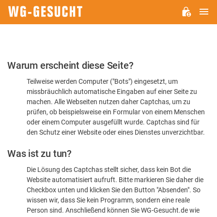
H
WG-
GESUCHT.DE
Bitte
Warum erscheint diese Seite?
bestätigen
Teilweise werden Computer ("Bots") eingesetzt, um
Sie,
missbräuchlich automatische Eingaben auf einer Seite zu
dass
machen. Alle Webseiten nutzen daher Captchas, um zu
Sie
prüfen, ob beispielsweise ein Formular von einem Menschen
oder einem Computer ausgefüllt wurde. Captchas sind für
ein
den Schutz einer Website oder eines Dienstes unverzichtbar.
Mensch
Was ist zu tun?
sind
Die Lösung des Captchas stellt sicher, dass kein Bot die
Website automatisiert aufruft. Bitte markieren Sie daher die
Checkbox unten und klicken Sie den Button "Absenden". So
wissen wir, dass Sie kein Programm, sondern eine reale
Person sind. Anschließend können Sie WG-Gesucht.de wie