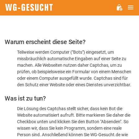
H
WG-
GESUCHT.DE
Bitte
Warum erscheint diese Seite?
bestätigen
Teilweise werden Computer ("Bots") eingesetzt, um
Sie,
missbräuchlich automatische Eingaben auf einer Seite zu
dass
machen. Alle Webseiten nutzen daher Captchas, um zu
Sie
prüfen, ob beispielsweise ein Formular von einem Menschen
oder einem Computer ausgefüllt wurde. Captchas sind für
ein
den Schutz einer Website oder eines Dienstes unverzichtbar.
Mensch
Was ist zu tun?
sind
Die Lösung des Captchas stellt sicher, dass kein Bot die
Website automatisiert aufruft. Bitte markieren Sie daher die
Checkbox unten und klicken Sie den Button "Absenden". So
wissen wir, dass Sie kein Programm, sondern eine reale
Person sind. Anschließend können Sie WG-Gesucht.de wie