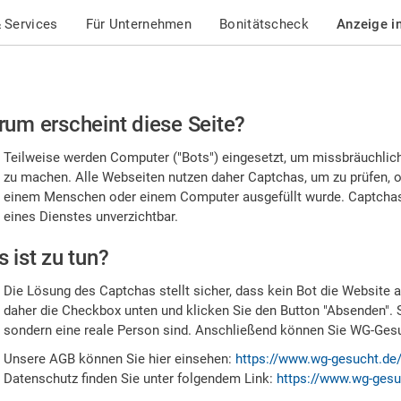
 Services
Für Unternehmen
Bonitätscheck
Anzeige i
te
um erscheint diese Seite?
stätigen
Teilweise werden Computer ("Bots") eingesetzt, um missbräuchlic
,
zu machen. Alle Webseiten nutzen daher Captchas, um zu prüfen, o
einem Menschen oder einem Computer ausgefüllt wurde. Captchas 
ss
eines Dienstes unverzichtbar.
e
 ist zu tun?
n
Die Lösung des Captchas stellt sicher, dass kein Bot die Website au
nsch
daher die Checkbox unten und klicken Sie den Button "Absenden". 
sondern eine reale Person sind. Anschließend können Sie WG-Gesuc
nd
Unsere AGB können Sie hier einsehen:
https://www.wg-gesucht.de
Datenschutz finden Sie unter folgendem Link:
https://www.wg-gesu