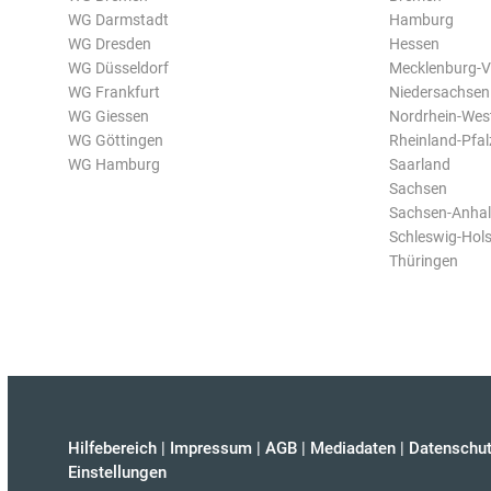
WG Darmstadt
Hamburg
WG Dresden
Hessen
WG Düsseldorf
Mecklenburg-
WG Frankfurt
Niedersachsen
WG Giessen
Nordrhein-Wes
WG Göttingen
Rheinland-Pfal
WG Hamburg
Saarland
Sachsen
Sachsen-Anhal
Schleswig-Hols
Thüringen
Hilfebereich
|
Impressum
|
AGB
|
Mediadaten
|
Datenschut
Einstellungen