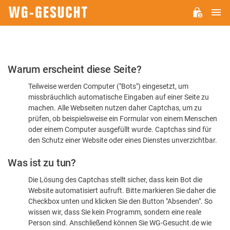
H
WG-
GESUCHT.DE
Bitte
Warum erscheint diese Seite?
bestätigen
Teilweise werden Computer ("Bots") eingesetzt, um
Sie,
missbräuchlich automatische Eingaben auf einer Seite zu
dass
machen. Alle Webseiten nutzen daher Captchas, um zu
Sie
prüfen, ob beispielsweise ein Formular von einem Menschen
oder einem Computer ausgefüllt wurde. Captchas sind für
ein
den Schutz einer Website oder eines Dienstes unverzichtbar.
Mensch
Was ist zu tun?
sind
Die Lösung des Captchas stellt sicher, dass kein Bot die
Website automatisiert aufruft. Bitte markieren Sie daher die
Checkbox unten und klicken Sie den Button "Absenden". So
wissen wir, dass Sie kein Programm, sondern eine reale
Person sind. Anschließend können Sie WG-Gesucht.de wie