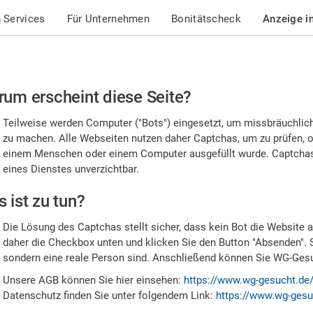
 Services
Für Unternehmen
Bonitätscheck
Anzeige i
te
um erscheint diese Seite?
stätigen
Teilweise werden Computer ("Bots") eingesetzt, um missbräuchlic
,
zu machen. Alle Webseiten nutzen daher Captchas, um zu prüfen, o
einem Menschen oder einem Computer ausgefüllt wurde. Captchas 
ss
eines Dienstes unverzichtbar.
e
 ist zu tun?
n
Die Lösung des Captchas stellt sicher, dass kein Bot die Website au
nsch
daher die Checkbox unten und klicken Sie den Button "Absenden". 
sondern eine reale Person sind. Anschließend können Sie WG-Gesuc
nd
Unsere AGB können Sie hier einsehen:
https://www.wg-gesucht.de
Datenschutz finden Sie unter folgendem Link:
https://www.wg-gesu