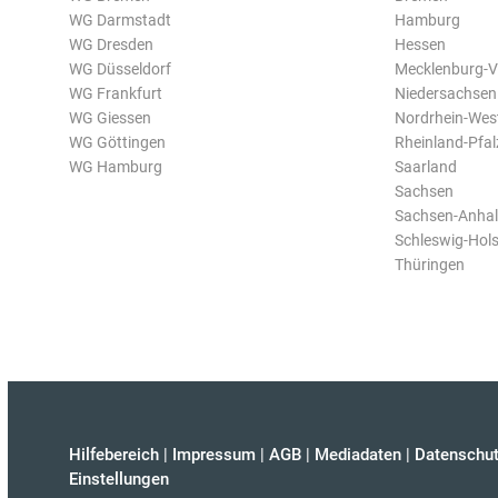
WG Darmstadt
Hamburg
WG Dresden
Hessen
WG Düsseldorf
Mecklenburg-
WG Frankfurt
Niedersachsen
WG Giessen
Nordrhein-Wes
WG Göttingen
Rheinland-Pfal
WG Hamburg
Saarland
Sachsen
Sachsen-Anhal
Schleswig-Hols
Thüringen
Hilfebereich
|
Impressum
|
AGB
|
Mediadaten
|
Datenschut
Einstellungen