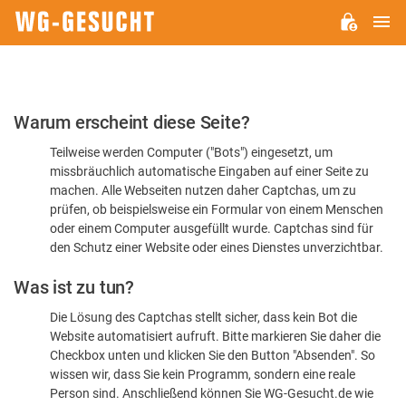
H
WG-
GESUCHT.DE
Bitte
Warum erscheint diese Seite?
bestätigen
Teilweise werden Computer ("Bots") eingesetzt, um
Sie,
missbräuchlich automatische Eingaben auf einer Seite zu
dass
machen. Alle Webseiten nutzen daher Captchas, um zu
Sie
prüfen, ob beispielsweise ein Formular von einem Menschen
oder einem Computer ausgefüllt wurde. Captchas sind für
ein
den Schutz einer Website oder eines Dienstes unverzichtbar.
Mensch
Was ist zu tun?
sind
Die Lösung des Captchas stellt sicher, dass kein Bot die
Website automatisiert aufruft. Bitte markieren Sie daher die
Checkbox unten und klicken Sie den Button "Absenden". So
wissen wir, dass Sie kein Programm, sondern eine reale
Person sind. Anschließend können Sie WG-Gesucht.de wie