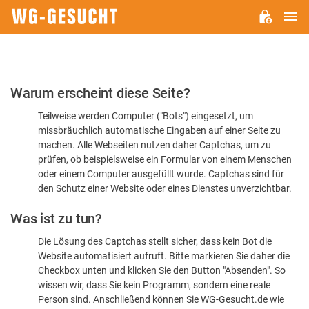
H
WG-
GESUCHT.DE
Bitte
Warum erscheint diese Seite?
bestätigen
Teilweise werden Computer ("Bots") eingesetzt, um
Sie,
missbräuchlich automatische Eingaben auf einer Seite zu
dass
machen. Alle Webseiten nutzen daher Captchas, um zu
Sie
prüfen, ob beispielsweise ein Formular von einem Menschen
oder einem Computer ausgefüllt wurde. Captchas sind für
ein
den Schutz einer Website oder eines Dienstes unverzichtbar.
Mensch
Was ist zu tun?
sind
Die Lösung des Captchas stellt sicher, dass kein Bot die
Website automatisiert aufruft. Bitte markieren Sie daher die
Checkbox unten und klicken Sie den Button "Absenden". So
wissen wir, dass Sie kein Programm, sondern eine reale
Person sind. Anschließend können Sie WG-Gesucht.de wie