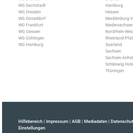
WG Darmstadt
Hamburg
WG Dresden
Hessen
WG Düsseldorf
Mecklenburg-
WG Frankfurt
Niedersachsen
WG Giessen
Nordrhein-Wes
WG Göttingen
Rheinland-Pfal
WG Hamburg
Saarland
Sachsen
Sachsen-Anhal
Schleswig-Hols
Thüringen
Hilfebereich
|
Impressum
|
AGB
|
Mediadaten
|
Datenschut
Einstellungen