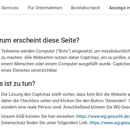
 Services
Für Unternehmen
Bonitätscheck
Anzeige i
te
um erscheint diese Seite?
stätigen
Teilweise werden Computer ("Bots") eingesetzt, um missbräuchlic
,
zu machen. Alle Webseiten nutzen daher Captchas, um zu prüfen, o
einem Menschen oder einem Computer ausgefüllt wurde. Captchas 
ss
eines Dienstes unverzichtbar.
e
 ist zu tun?
n
Die Lösung des Captchas stellt sicher, dass kein Bot die Website au
nsch
daher die Checkbox unten und klicken Sie den Button "Absenden". 
sondern eine reale Person sind. Anschließend können Sie WG-Gesuc
nd
Unsere AGB können Sie hier einsehen:
https://www.wg-gesucht.de
Datenschutz finden Sie unter folgendem Link:
https://www.wg-gesu