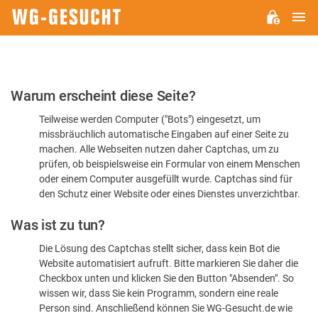
H
WG-
GESUCHT.DE
Bitte
Warum erscheint diese Seite?
bestätigen
Teilweise werden Computer ("Bots") eingesetzt, um
Sie,
missbräuchlich automatische Eingaben auf einer Seite zu
dass
machen. Alle Webseiten nutzen daher Captchas, um zu
Sie
prüfen, ob beispielsweise ein Formular von einem Menschen
oder einem Computer ausgefüllt wurde. Captchas sind für
ein
den Schutz einer Website oder eines Dienstes unverzichtbar.
Mensch
Was ist zu tun?
sind
Die Lösung des Captchas stellt sicher, dass kein Bot die
Website automatisiert aufruft. Bitte markieren Sie daher die
Checkbox unten und klicken Sie den Button "Absenden". So
wissen wir, dass Sie kein Programm, sondern eine reale
Person sind. Anschließend können Sie WG-Gesucht.de wie